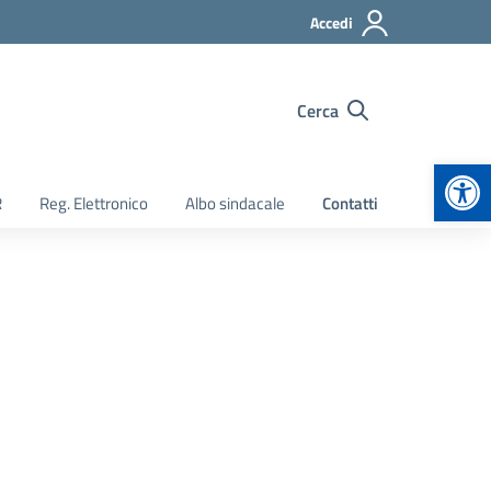
Accedi
Cerca
Apr
R
Reg. Elettronico
Albo sindacale
Contatti