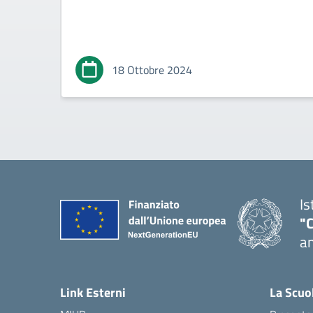
18 Ottobre 2024
Is
"
an
— 
Link Esterni
La Scuo