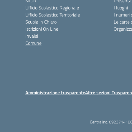
MIUR
Presenta
Ufficio Scolastico Regionale
I luoghi
Ufficio Scolastico Territoriale
I numeri 
Scuola in Chiaro
Le carte 
Iscrizioni On Line
Organizz
Invalsi
Comune
Amministrazione trasparente
Altre sezioni Traspare
Centralino:
092371418