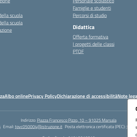
zione
Personale scolastico
Famiglie e studenti
della scuola
Percorsi di studio
della scuola
Didattica
azione
Offerta formativa
I progetti delle classi
PTOF
nza
Albo online
Privacy Policy
Dichiarazione di accessibilità
Note lega
Indirizzo:
Piazza Francesco Pizzo, 10 – 91025 Marsala
6
Email:
tpvc050004@istruzione.it
Posta elettronica certificata (PEC):
tpvc0