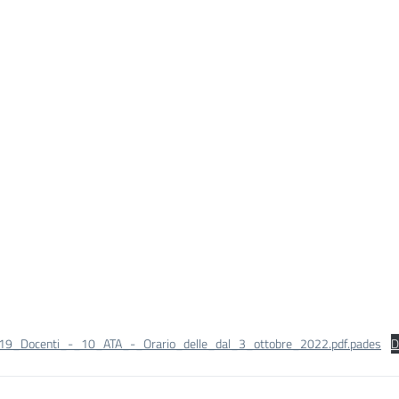
_19_Docenti_-_10_ATA_-_Orario_delle_dal_3_ottobre_2022.pdf.pades
D