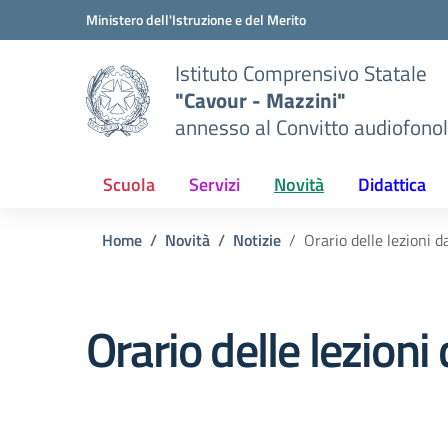
Vai ai contenuti
Vai al menu di navigazione
Vai al footer
Ministero dell'Istruzione e del Merito
Istituto Comprensivo Statale
"Cavour - Mazzini"
annesso al Convitto audiofonol
Scuola
Servizi
Novità
Didattica
Home
Novità
Notizie
Orario delle lezioni 
Orario delle lezioni