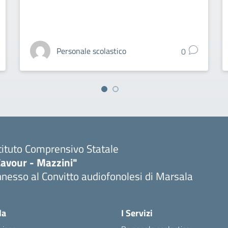
Personale scolastico
0
tituto Comprensivo Statale
Cavour - Mazzini"
nesso al Convitto audiofonolesi di Marsala
Visita la pagina iniziale della scuola
la
I Servizi