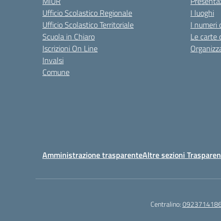
MIUR
Presenta
Ufficio Scolastico Regionale
I luoghi
Ufficio Scolastico Territoriale
I numeri 
Scuola in Chiaro
Le carte 
Iscrizioni On Line
Organizz
Invalsi
Comune
Amministrazione trasparente
Altre sezioni Traspare
Centralino:
092371418