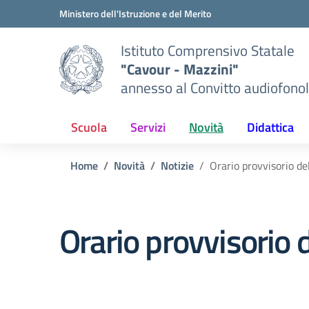
Vai ai contenuti
Vai al menu di navigazione
Vai al footer
Ministero dell'Istruzione e del Merito
Istituto Comprensivo Statale
"Cavour - Mazzini"
annesso al Convitto audiofonol
Scuola
Servizi
Novità
Didattica
Home
Novità
Notizie
Orario provvisorio del
Orario provvisorio d