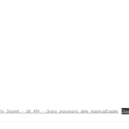
_14_Docenti_-_06_ATA_-_Orario_provvisorio_delle_lezioni.pdf.pades
Dow