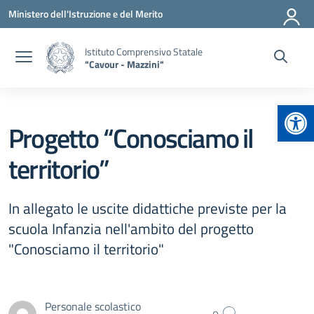
Vai ai contenuti
Vai al menu di navigazione
Vai al footer
Ministero dell'Istruzione e del Merito
Istituto Comprensivo Statale
"Cavour - Mazzini"
Apr
Progetto “Conosciamo il
territorio”
In allegato le uscite didattiche previste per la
scuola Infanzia nell'ambito del progetto
"Conosciamo il territorio"
Personale scolastico