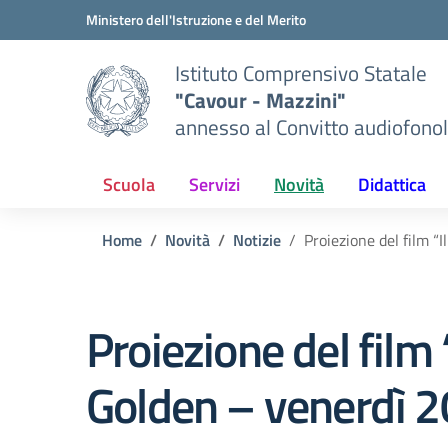
Vai ai contenuti
Vai al menu di navigazione
Vai al footer
Ministero dell'Istruzione e del Merito
Istituto Comprensivo Statale
"Cavour - Mazzini"
annesso al Convitto audiofonol
Scuola
Servizi
Novità
Didattica
Home
Novità
Notizie
Proiezione del film “I
Proiezione del film “
Golden – venerdì 20