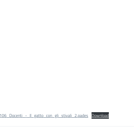
_106_Docenti_-_Il_gatto_con_gli_stivali_2.pades
Download