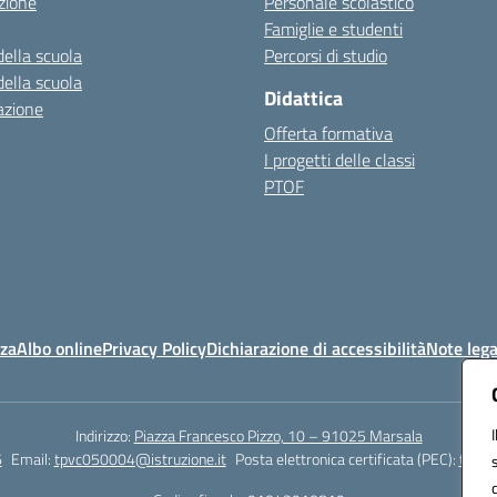
zione
Personale scolastico
Famiglie e studenti
della scuola
Percorsi di studio
della scuola
Didattica
azione
Offerta formativa
I progetti delle classi
PTOF
nza
Albo online
Privacy Policy
Dichiarazione di accessibilità
Note lega
Indirizzo:
Piazza Francesco Pizzo, 10 – 91025 Marsala
6
Email:
tpvc050004@istruzione.it
Posta elettronica certificata (PEC):
tpvc0