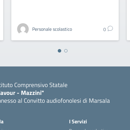
Personale scolastico
0
tituto Comprensivo Statale
Cavour - Mazzini"
nesso al Convitto audiofonolesi di Marsala
Visita la pagina iniziale della scuola
la
I Servizi