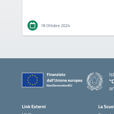
18 Ottobre 2024
Is
"
an
— 
Link Esterni
La Scuo