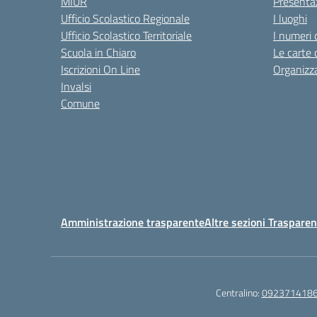
MIUR
Presenta
Ufficio Scolastico Regionale
I luoghi
Ufficio Scolastico Territoriale
I numeri 
Scuola in Chiaro
Le carte 
Iscrizioni On Line
Organizz
Invalsi
Comune
Amministrazione trasparente
Altre sezioni Traspare
Centralino:
092371418