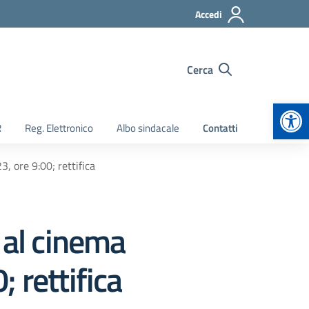
Accedi
Cerca
Apr
R
Reg. Elettronico
Albo sindacale
Contatti
3, ore 9:00; rettifica
” al cinema
 rettifica