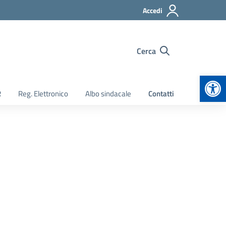
Accedi
Cerca
Apr
R
Reg. Elettronico
Albo sindacale
Contatti