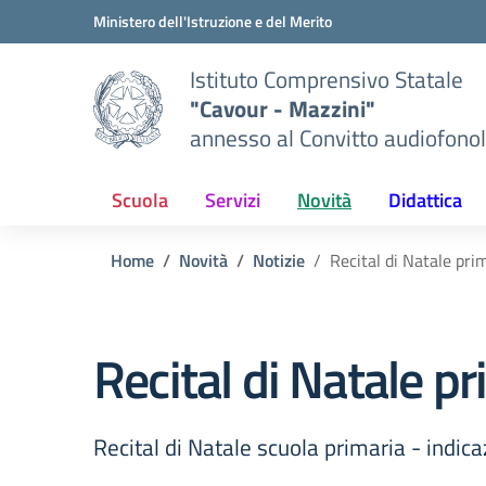
Vai ai contenuti
Vai al menu di navigazione
Vai al footer
Ministero dell'Istruzione e del Merito
Istituto Comprensivo Statale
"Cavour - Mazzini"
annesso al Convitto audiofonol
Scuola
Servizi
Novità
Didattica
Home
Novità
Notizie
Recital di Natale pri
Recital di Natale pr
Recital di Natale scuola primaria - indica