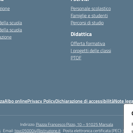
zione
Personale scolastico
Famiglie e studenti
della scuola
Percorsi di studio
della scuola
Didattica
azione
Offerta formativa
I progetti delle classi
PTOF
nza
Albo online
Privacy Policy
Dichiarazione di accessibilità
Note lega
Indirizzo:
Piazza Francesco Pizzo, 10 – 91025 Marsala
6
Email:
tpvc050004@istruzione.it
Posta elettronica certificata (PEC):
tpvc0