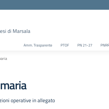
esi di Marsala
Amm. Trasparente
PTOF
PN 21-27
PNR
maria
imaria
zioni operative in allegato