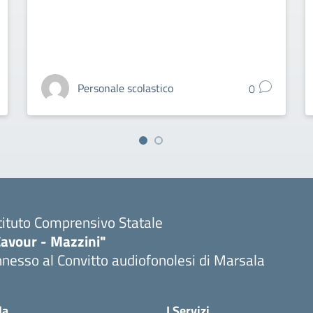
Personale scolastico
0
tituto Comprensivo Statale
Cavour - Mazzini"
nesso al Convitto audiofonolesi di Marsala
Visita la pagina iniziale della scuola
la
I Servizi