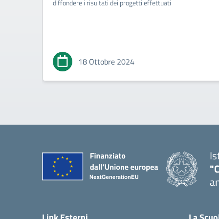
diffondere i risultati dei progetti effettuati
18 Ottobre 2024
Is
"
an
— 
Link Esterni
La Scuo