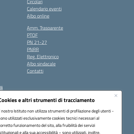
Circolari
Calendario eventi
Albo online
Amm. Trasparente
PTOF
PN 21-27
PNRR
Reg. Elettronico
Albo sindacale
Contatti
li
Cookies e altri strumenti di tracciamento
Il nostro Istituto non utilizza strumenti di profilazione degli utenti -
50004@pec.istruzione.it
sono utilizzati esclusivamente cookies tecnici necessari al
corretto funzionamento del sito, alla fruibilità dei servizi
istituzionali e alla sua accessibilità – sono utilizzati, inoltre,