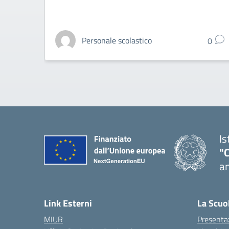
Personale scolastico
0
Is
"
an
— 
Link Esterni
La Scuo
MIUR
Presenta