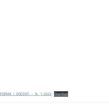
NFORMA_I_DOCENTI_-_N._1-2023
Download