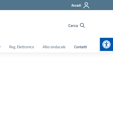
Accedi
Cerca
Apr
R
Reg. Elettronico
Albo sindacale
Contatti