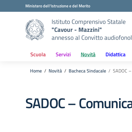
Vai ai contenuti
Vai al menu di navigazione
Vai al footer
Ministero dell'Istruzione e del Merito
Istituto Comprensivo Statale
"Cavour - Mazzini"
annesso al Convitto audiofonol
Scuola
Servizi
Novità
Didattica
Home
Novità
Bacheca Sindacale
SADOC –
SADOC – Comunica