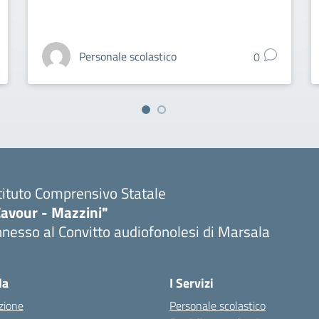
Personale scolastico
0
tituto Comprensivo Statale
Cavour - Mazzini"
nesso al Convitto audiofonolesi di Marsala
Visita la pagina iniziale della scuola
la
I Servizi
zione
Personale scolastico