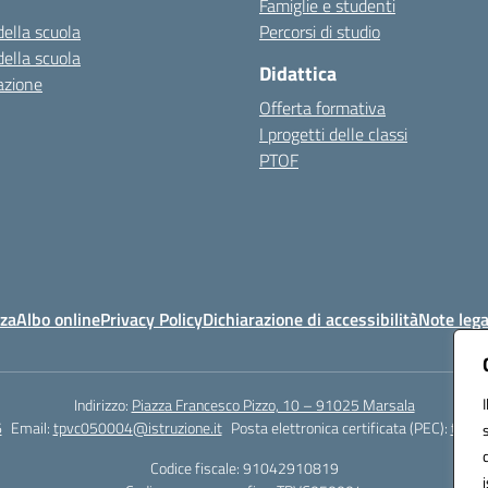
Famiglie e studenti
della scuola
Percorsi di studio
della scuola
Didattica
azione
Offerta formativa
I progetti delle classi
PTOF
nza
Albo online
Privacy Policy
Dichiarazione di accessibilità
Note lega
Indirizzo:
Piazza Francesco Pizzo, 10 – 91025 Marsala
6
Email:
tpvc050004@istruzione.it
Posta elettronica certificata (PEC):
tpvc0
Codice fiscale: 91042910819