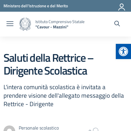
Vai ai contenuti
Vai al menu di navigazione
Vai al footer
Ministero dell'Istruzione e del Merito
Istituto Comprensivo Statale
"Cavour - Mazzini"
Apr
Saluti della Rettrice –
Dirigente Scolastica
L'intera comunità scolastica è invitata a
prendere visione dell'allegato messaggio della
Rettrice - Dirigente
Personale scolastico