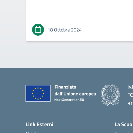
18 Ottobre 2024
Is
"
an
— 
Link Esterni
La Scuo