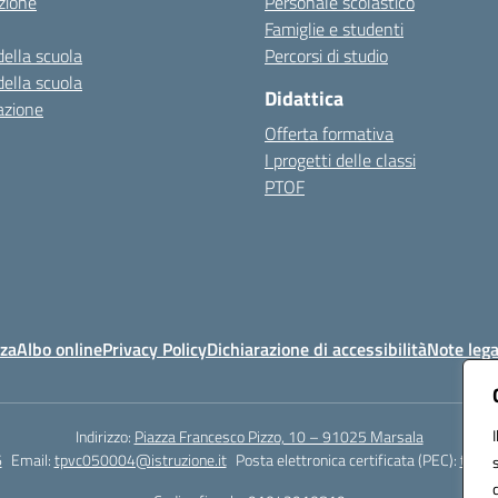
zione
Personale scolastico
Famiglie e studenti
della scuola
Percorsi di studio
della scuola
Didattica
azione
Offerta formativa
I progetti delle classi
PTOF
nza
Albo online
Privacy Policy
Dichiarazione di accessibilità
Note lega
Indirizzo:
Piazza Francesco Pizzo, 10 – 91025 Marsala
6
Email:
tpvc050004@istruzione.it
Posta elettronica certificata (PEC):
tpvc0