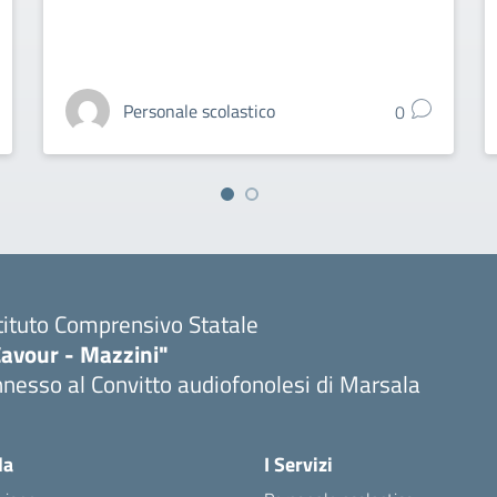
Personale scolastico
0
tituto Comprensivo Statale
Cavour - Mazzini"
nesso al Convitto audiofonolesi di Marsala
Visita la pagina iniziale della scuola
la
I Servizi