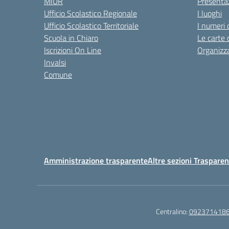
MIUR
Presenta
Ufficio Scolastico Regionale
I luoghi
Ufficio Scolastico Territoriale
I numeri 
Scuola in Chiaro
Le carte 
Iscrizioni On Line
Organizz
Invalsi
Comune
Amministrazione trasparente
Altre sezioni Traspare
Centralino:
092371418