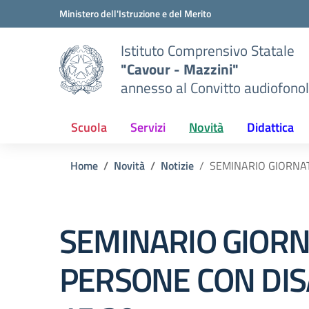
Vai ai contenuti
Vai al menu di navigazione
Vai al footer
Ministero dell'Istruzione e del Merito
Istituto Comprensivo Statale
"Cavour - Mazzini"
annesso al Convitto audiofonol
Scuola
Servizi
Novità
Didattica
Home
Novità
Notizie
SEMINARIO GIORNATA
SEMINARIO GIORN
PERSONE CON DISAB