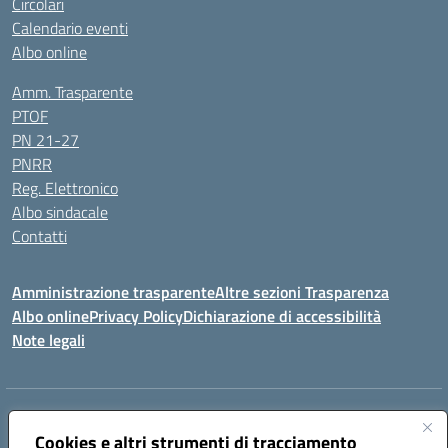
Circolari
Calendario eventi
Albo online
Amm. Trasparente
PTOF
PN 21-27
PNRR
Reg. Elettronico
Albo sindacale
Contatti
Amministrazione trasparente
Altre sezioni Trasparenza
Albo online
Privacy Policy
Dichiarazione di accessibilità
Note legali
Indirizzo:
Piazza Francesco Pizzo, 10 – 91025 Marsala
Centralino:
Cookies e altri strumenti di tracciamento
0923714186
Email:
tpvc050004@istruzione.it