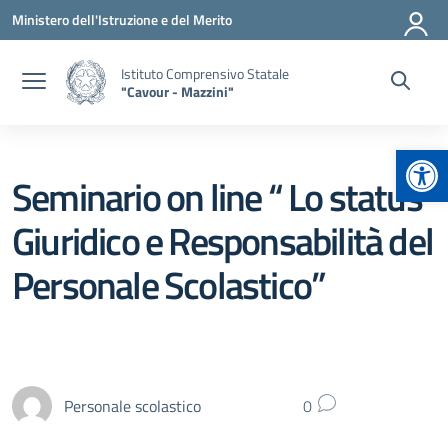
Vai ai contenuti
Vai al menu di navigazione
Vai al footer
Ministero dell'Istruzione e del Merito
Istituto Comprensivo Statale
"Cavour - Mazzini"
Apr
Seminario on line “ Lo status
Giuridico e Responsabilità del
Personale Scolastico”
Personale scolastico
0