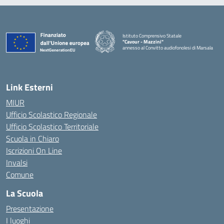
Istituto Comprensivo Statale
"Cavour - Mazzini"
annesso al Convitto audiofonolesi di Marsala
— Visita la pagina iniziale della scuola
Link Esterni
MIUR
Ufficio Scolastico Regionale
Ufficio Scolastico Territoriale
Scuola in Chiaro
Iscrizioni On Line
Invalsi
Comune
La Scuola
Presentazione
I luoghi