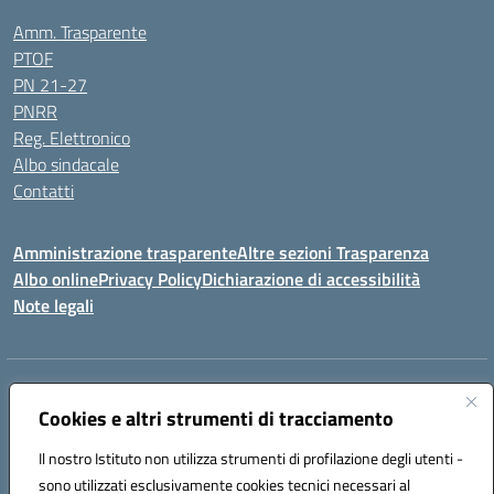
Amm. Trasparente
PTOF
PN 21-27
PNRR
Reg. Elettronico
Albo sindacale
Contatti
Amministrazione trasparente
Altre sezioni Trasparenza
Albo online
Privacy Policy
Dichiarazione di accessibilità
Note legali
Indirizzo:
Piazza Francesco Pizzo, 10 – 91025 Marsala
Centralino:
Cookies e altri strumenti di tracciamento
0923714186
Email:
tpvc050004@istruzione.it
Posta elettronica certificata (PEC):
tpvc050004@pec.istruzione.it
Il nostro Istituto non utilizza strumenti di profilazione degli utenti -
Codice fiscale: 91042910819
sono utilizzati esclusivamente cookies tecnici necessari al