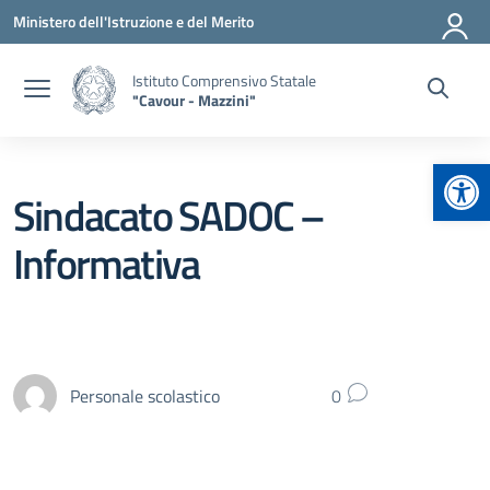
Vai ai contenuti
Vai al menu di navigazione
Vai al footer
Ministero dell'Istruzione e del Merito
Istituto Comprensivo Statale
"Cavour - Mazzini"
Apr
Sindacato SADOC –
Informativa
Personale scolastico
0