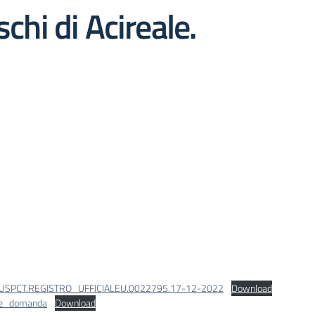
schi di Acireale.
USPCT.REGISTRO_UFFICIALEU.0022795.17-12-2022
Download
le_domanda
Download