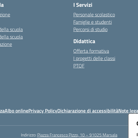
la
I Servizi
zione
Personale scolastico
Famiglie e studenti
della scuola
Percorsi di studio
della scuola
Didattica
azione
Offerta formativa
I progetti delle classi
PTOF
nza
Albo online
Privacy Policy
Dichiarazione di accessibilità
Note lega
Indirizzo:
Piazza Francesco Pizzo, 10 – 91025 Marsala