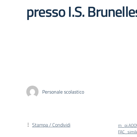
presso I.S. Brunelle
Personale scolastico
Stampa / Condividi
m_pi.AOO
FAC_simi