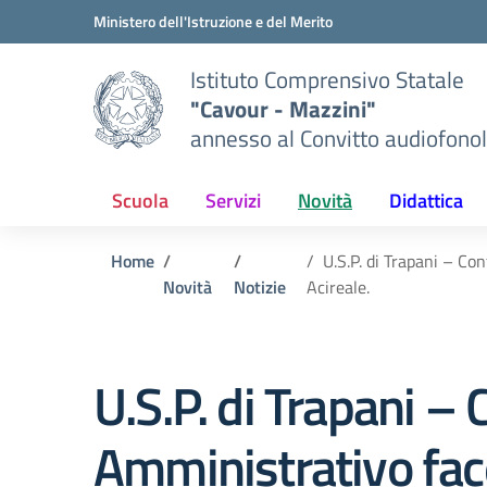
Vai ai contenuti
Vai al menu di navigazione
Vai al footer
Ministero dell'Istruzione e del Merito
Istituto Comprensivo Statale
"Cavour - Mazzini"
annesso al Convitto audiofonol
Scuola
Servizi
Novità
Didattica
Home
U.S.P. di Trapani – Co
Novità
Notizie
Acireale.
U.S.P. di Trapani –
Amministrativo fac