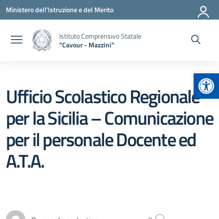
Vai ai contenuti
Vai al menu di navigazione
Vai al footer
Ministero dell'Istruzione e del Merito
Istituto Comprensivo Statale
"Cavour - Mazzini"
Apr
Ufficio Scolastico Regionale
per la Sicilia – Comunicazione
per il personale Docente ed
A.T.A.