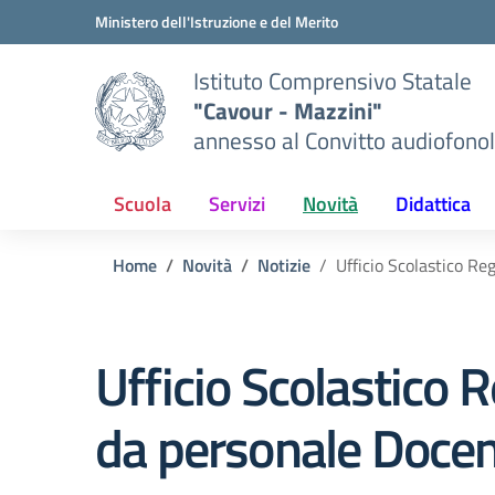
Vai ai contenuti
Vai al menu di navigazione
Vai al footer
Ministero dell'Istruzione e del Merito
Istituto Comprensivo Statale
"Cavour - Mazzini"
annesso al Convitto audiofonol
Scuola
Servizi
Novità
Didattica
Home
Novità
Notizie
Ufficio Scolastico Re
Ufficio Scolastico R
da personale Docen