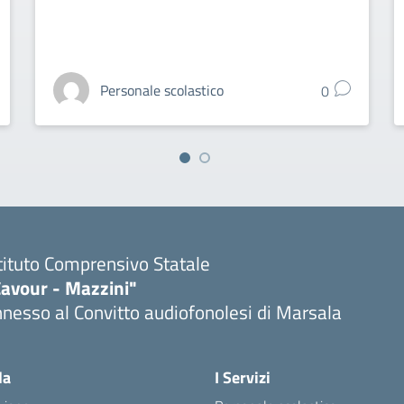
Personale scolastico
0
tituto Comprensivo Statale
Cavour - Mazzini"
nesso al Convitto audiofonolesi di Marsala
Visita la pagina iniziale della scuola
la
I Servizi