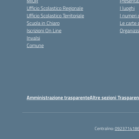
MIUR
Presenta
Ufficio Scolastico Regionale
I luoghi
Ufficio Scolastico Territoriale
I numeri 
Scuola in Chiaro
Le carte 
Iscrizioni On Line
Organizz
Invalsi
Comune
Amministrazione trasparente
Altre sezioni Traspare
Centralino:
092371418