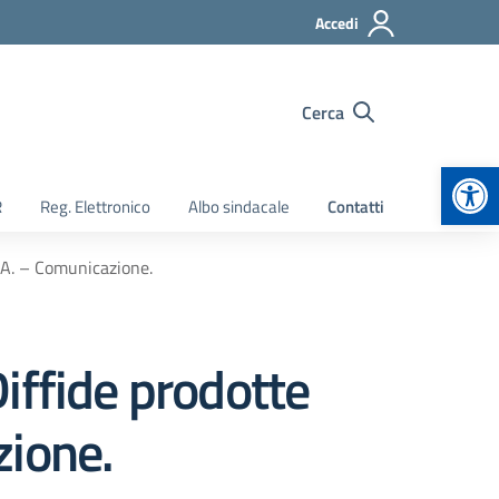
Accedi
Cerca
Apr
R
Reg. Elettronico
Albo sindacale
Contatti
T.A. – Comunicazione.
Diffide prodotte
zione.