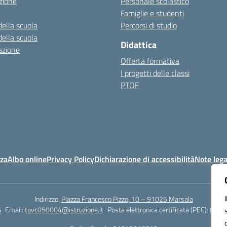
zione
Personale scolastico
Famiglie e studenti
della scuola
Percorsi di studio
della scuola
Didattica
azione
Offerta formativa
I progetti delle classi
PTOF
nza
Albo online
Privacy Policy
Dichiarazione di accessibilità
Note lega
Indirizzo:
Piazza Francesco Pizzo, 10 – 91025 Marsala
6
Email:
tpvc050004@istruzione.it
Posta elettronica certificata (PEC):
tpvc0