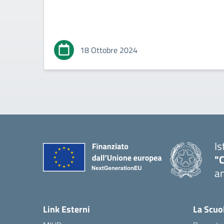
18 Ottobre 2024
Is
"
an
— 
Link Esterni
La Scuo