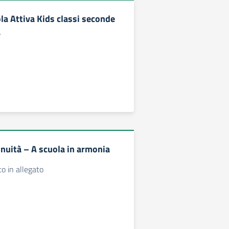
la Attiva Kids classi seconde
a
inuità – A scuola in armonia
to in allegato