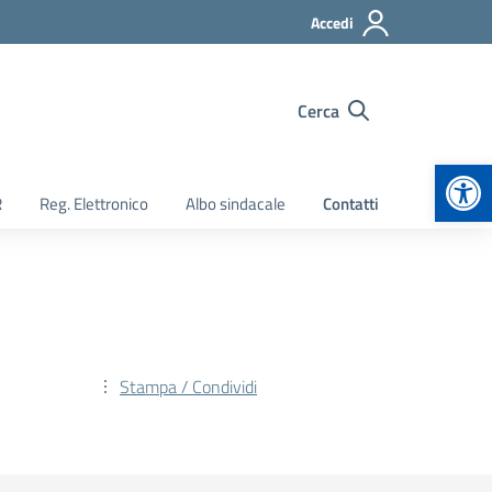
Accedi
Cerca
Apr
R
Reg. Elettronico
Albo sindacale
Contatti
Stampa / Condividi