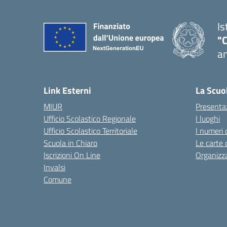
Is
"
an
— 
Link Esterni
La Scuo
MIUR
Presenta
Ufficio Scolastico Regionale
I luoghi
Ufficio Scolastico Territoriale
I numeri 
Scuola in Chiaro
Le carte 
Iscrizioni On Line
Organizz
Invalsi
Comune