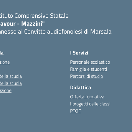
tituto Comprensivo Statale
Cavour - Mazzini"
nesso al Convitto audiofonolesi di Marsala
Visita la pagina iniziale della scuola
la
I Servizi
zione
Personale scolastico
Famiglie e studenti
della scuola
Percorsi di studio
della scuola
Didattica
azione
Offerta formativa
I progetti delle classi
PTOF