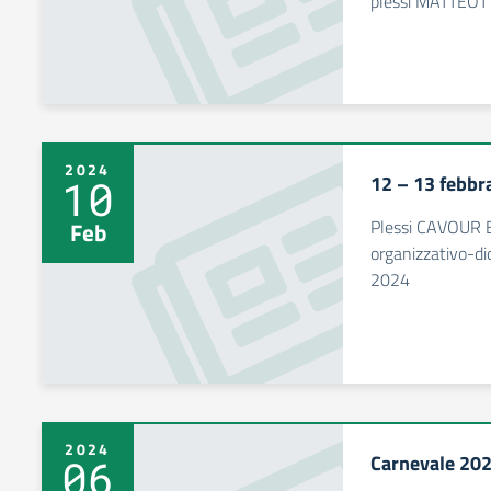
plessi MATTEOT
2024
12 – 13 febbr
10
Plessi CAVOUR 
Feb
organizzativo-did
2024
2024
Carnevale 202
06