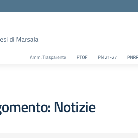
esi di Marsala
Amm. Trasparente
PTOF
PN 21-27
PNR
omento: Notizie