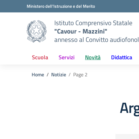
Vai ai contenuti
Vai al menu di navigazione
Vai al footer
Ministero dell'Istruzione e del Merito
Istituto Comprensivo Statale
"Cavour - Mazzini"
annesso al Convitto audiofonol
Scuola
Servizi
Novità
Didattica
Home
Notizie
Page 2
Arg