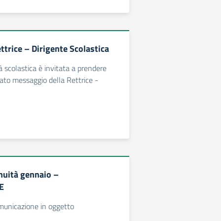
ettrice – Dirigente Scolastica
à scolastica è invitata a prendere
gato messaggio della Rettrice -
inuità gennaio –
E
omunicazione in oggetto