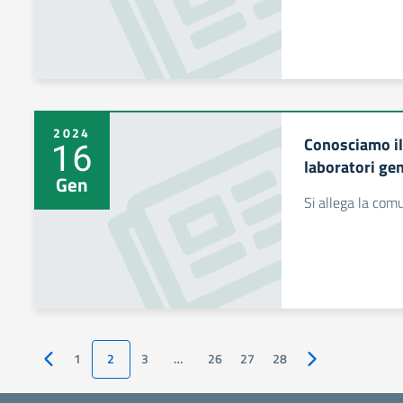
2024
Conosciamo il 
16
laboratori ge
Gen
Si allega la com
1
2
3
…
26
27
28
Pagina precedente
Pagina successiv