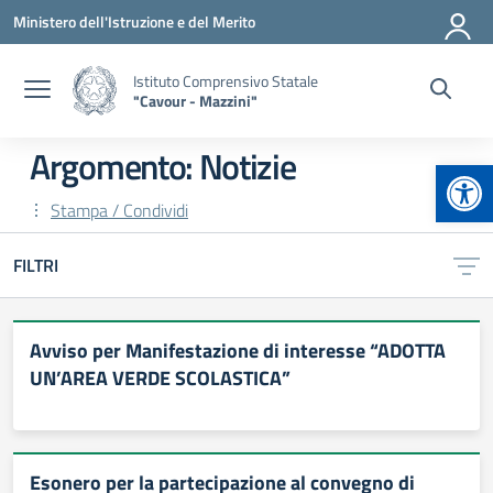
Vai ai contenuti
Vai al menu di navigazione
Vai al footer
Ministero dell'Istruzione e del Merito
Istituto Comprensivo Statale
"Cavour - Mazzini"
Argomento: Notizie
Apr
Stampa / Condividi
FILTRI
Avviso per Manifestazione di interesse “ADOTTA
UN’AREA VERDE SCOLASTICA”
Esonero per la partecipazione al convegno di