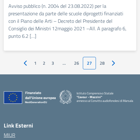
Avviso pubblico (n. 2004 del 23.08.2022) per la
presentazione da parte delle scuole diprogetti finanziati
con il Piano delle Arti – Decreto del Presidente del
Consiglio dei Ministri 12maggio 2021 –All. A paragrafo 6,
punto 6.2 […]
1
2
3
…
26
27
28
Pagina precedente
Pagina succes
Istituto Comprensivo Statale
"Cavour - Mazzini"
annesso al Convitto audiofonolesi di Marsala
— Visita la pagina iniziale della scuola
Link Esterni
MIUR