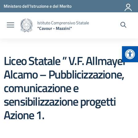
Vai ai contenuti
Vai al menu di navigazione
Vai al footer
Ministero dell'Istruzione e del Merito
Istituto Comprensivo Statale
"Cavour - Mazzini"
Apr
Liceo Statale ” V.F. Allmayer”
Alcamo – Pubblicizzazione,
comunicazione e
sensibilizzazione progetti
Azione 1.