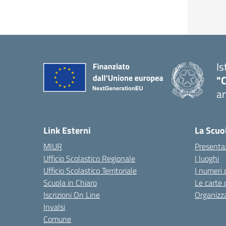
Is
"
an
— 
Link Esterni
La Scuo
MIUR
Presenta
Ufficio Scolastico Regionale
I luoghi
Ufficio Scolastico Territoriale
I numeri 
Scuola in Chiaro
Le carte 
Iscrizioni On Line
Organizz
Invalsi
Comune