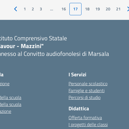
1
2
3
…
16
17
18
19
20
21
Pagina precedente
tituto Comprensivo Statale
Cavour - Mazzini"
nesso al Convitto audiofonolesi di Marsala
Visita la pagina iniziale della scuola
la
I Servizi
zione
Personale scolastico
Famiglie e studenti
della scuola
Percorsi di studio
della scuola
Didattica
azione
Offerta formativa
I progetti delle classi