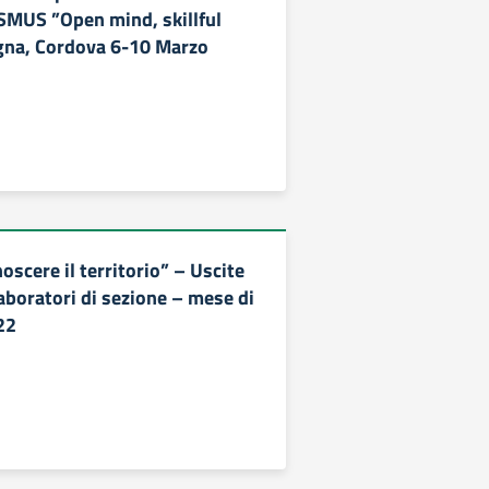
MUS ”Open mind, skillful
gna, Cordova 6-10 Marzo
scere il territorio” – Uscite
aboratori di sezione – mese di
22