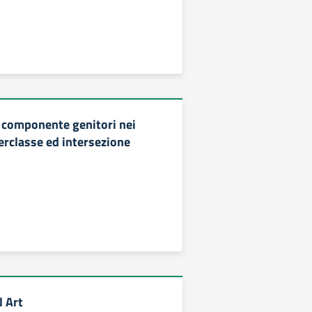
a componente genitori nei
terclasse ed intersezione
l Art