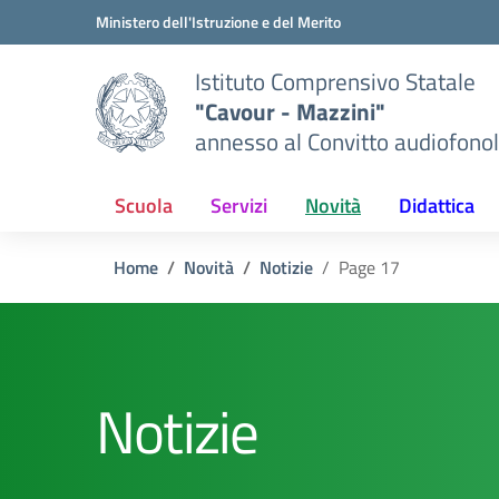
Vai ai contenuti
Vai al menu di navigazione
Vai al footer
Ministero dell'Istruzione e del Merito
Istituto Comprensivo Statale
"Cavour - Mazzini"
annesso al Convitto audiofonol
Scuola
Servizi
Novità
Didattica
Home
Novità
Notizie
Page 17
Notizie