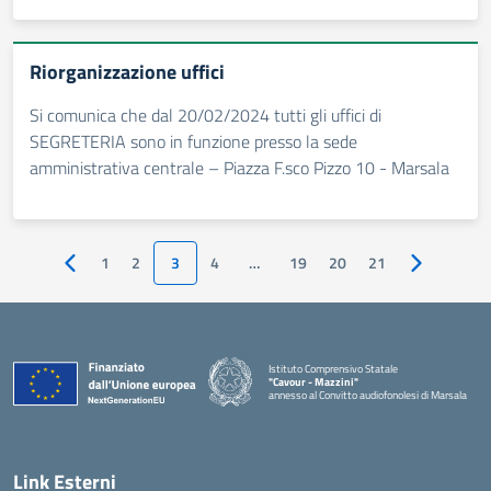
Riorganizzazione uffici
Si comunica che dal 20/02/2024 tutti gli uffici di
SEGRETERIA sono in funzione presso la sede
amministrativa centrale – Piazza F.sco Pizzo 10 - Marsala
1
2
3
4
…
19
20
21
Pagina precedente
Pagina succ
Istituto Comprensivo Statale
"Cavour - Mazzini"
annesso al Convitto audiofonolesi di Marsala
— Visita la pagina iniziale della scuola
Link Esterni