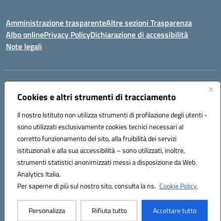
Amministrazione trasparente
Altre sezioni Trasparenza
Albo online
Privacy Policy
Dichiarazione di accessibilità
Note legali
Indirizzo:
Piazza Francesco Pizzo, 10 – 91025 Marsala
Centralino:
Cookies e altri strumenti di tracciamento
0923714186
Email:
tpvc050004@istruzione.it
Posta elettronica certificata (PEC):
tpvc050004@pec.istruzione.it
Il nostro Istituto non utilizza strumenti di profilazione degli utenti -
Codice fiscale: 91042910819
sono utilizzati esclusivamente cookies tecnici necessari al
Codice meccanografico:
TPVC050004
corretto funzionamento del sito, alla fruibilità dei servizi
Codice Indice delle Pubbliche Amministrazioni (IPA): istsc_tpvc050004
istituzionali e alla sua accessibilità – sono utilizzati, inoltre,
strumenti statistici anonimizzati messi a disposizione da Web
Analytics Italia.
Hosting & Powered by 3D Solution S.r.l.
Per saperne di più sul nostro sito, consulta la ns.
Cookie Policy.
Concept & Design by Designers Italia
Personalizza
Rifiuta tutto
Accettare tutto