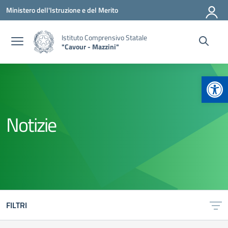
Vai ai contenuti
Vai al menu di navigazione
Vai al footer
Ministero dell'Istruzione e del Merito
Istituto Comprensivo Statale
"Cavour - Mazzini"
Apr
Notizie
FILTRI